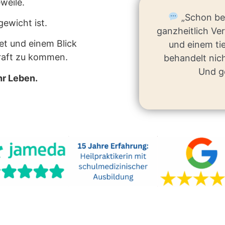
weile.
„Schon bei
gewicht ist.
ganzheitlich Ver
et und einem Blick
und einem tie
Kraft zu kommen.
behandelt nic
Und g
hr Leben.