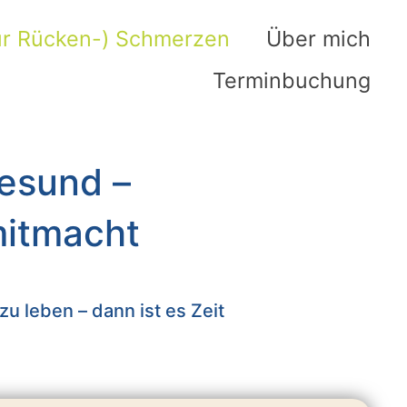
nur Rücken-) Schmerzen
Über mich
Terminbuchung
gesund –
mitmacht
u leben – dann ist es Zeit