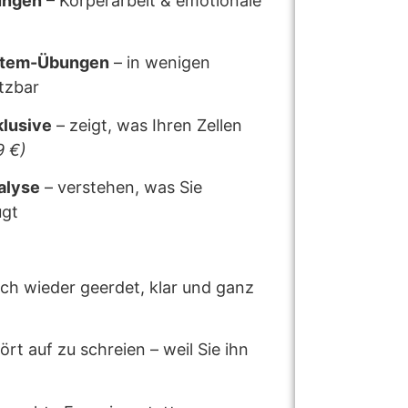
ungen
– Körperarbeit & emotionale
stem-Übungen
– in wenigen
tzbar
klusive
– zeigt, was Ihren Zellen
9 €)
alyse
– verstehen, was Sie
ugt
ich wieder geerdet, klar und ganz
ört auf zu schreien – weil Sie ihn