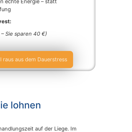
n echte Energie – statt
fung
vest:
 – Sie sparen 40 €)
ill raus aus dem Dauerstress
Sie lohnen
handlungszeit auf der Liege. Im