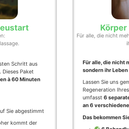
Neustart
Körper 
en:
Für alle, die nicht m
Massage.
i
Für alle, die nicht
ten Schritt aus
sondern ihr Leben
 Dieses Paket
gen à 60 Minuten
Lassen Sie uns gem
Regeneration Ihres
umfasst
6 separat
an 6 verschieden
uf Sie abgestimmt
Das bekommen Sie
her kommt der