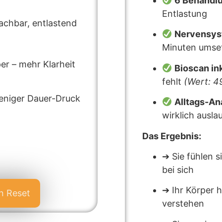
6 Behandl
Entlastung
achbar, entlastend
Nervensy
Minuten umse
r – mehr Klarheit
Bioscan in
fehlt
(Wert: 4
weniger Dauer-Druck
Alltags-An
wirklich ausla
Das Ergebnis:
➔ Sie fühlen s
bei sich
➔ Ihr Körper h
en Reset
verstehen