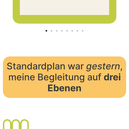
E
I
u
Standardplan war
gestern
,
meine Begleitung auf
drei
Ebenen