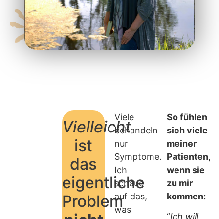
Viele
So fühlen
Vielleicht
behandeln
sich viele
ist
nur
meiner
Symptome.
Patienten,
das
Ich
wenn sie
eigentliche
schaue
zu mir
auf das,
kommen:
Problem
was
“
Ich will