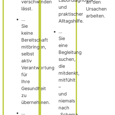
Labordiagnostik
verschwinden
an den
und
lässt.
Ursachen
praktischer
arbeiten.
…
Alltagshilfe.
Sie
…
keine
Sie
Bereitschaft
eine
mitbringen,
Begleitung
selbst
suchen,
aktiv
die
Verantwortung
mitdenkt,
für
mitfühlt
Ihre
–
Gesundheit
und
zu
niemals
übernehmen.
nach
…
„Schema