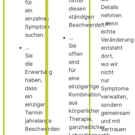
hinter
für
Details
diesen
ein
nehmen
ständigen
einzelnes
– denn
Beschwerden?“
Symptom
echte
suchen.
…
Veränderung
Sie
…
entsteht
offen
Sie
dort,
sind
die
wo wir
für
Erwartung
nicht
eine
haben,
nur
einzigartige
dass
Symptome
Kombination
ein
verwalten,
aus
einziger
sondern
körperlicher
Termin
gemeinsam
Therapie,
jahrelange
und mit
ganzheitlicher
Beschwerden
Vertrauen