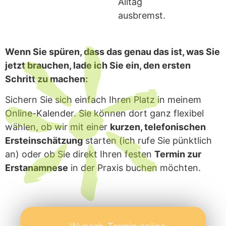
Alltag
ausbremst.
Wenn Sie spüren, dass das genau das ist, was Sie
jetzt brauchen, lade ich Sie ein, den ersten
Schritt zu machen:
Sichern Sie sich einfach Ihren Platz in meinem
Online-Kalender. Sie können dort ganz flexibel
wählen, ob wir mit einer
kurzen, telefonischen
Ersteinschätzung
starten (ich rufe Sie pünktlich
an) oder ob Sie direkt Ihren festen
Termin zur
Erstanamnese
in der Praxis buchen möchten.