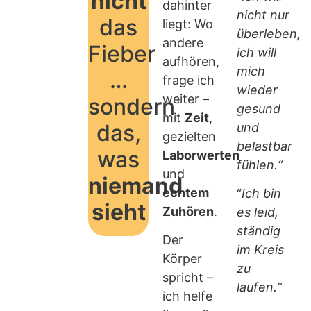
nicht
dahinter
nicht nur
das
liegt: Wo
überleben,
andere
Fieber
ich will
aufhören,
mich
…
frage ich
wieder
weiter –
sondern
gesund
mit
Zeit
,
das,
und
gezielten
belastbar
was
Laborwerten
fühlen.“
und
niemand
echtem
“
Ich bin
sieht
Zuhören
.
es leid,
ständig
Der
im Kreis
Körper
zu
spricht –
laufen.“
ich helfe