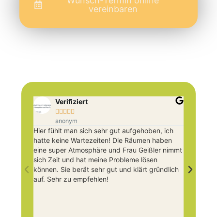
Wunsch-Termin online
vereinbaren
Verifiziert





anonym
Hier fühlt man sich sehr gut aufgehoben, ich
F
hatte keine Wartezeiten! Die Räumen haben
Z
eine super Atmosphäre und Frau Geißler nimmt
S
sich Zeit und hat meine Probleme lösen
u
können. Sie berät sehr gut und klärt gründlich
N
auf. Sehr zu empfehlen!
w
z
B
u