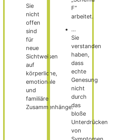
Sie
F“
nicht
arbeitet.
offen
…
sind
Sie
für
verstanden
neue
haben,
Sichtweisen
dass
auf
echte
körperliche,
Genesung
emotionale
nicht
und
durch
familiäre
das
Zusammenhänge.
bloße
Unterdrücken
von
Symptomen,