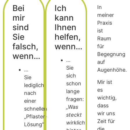
Bei
Ich
In
meiner
mir
kann
Praxis
sind
Ihnen
ist
Sie
helfen,
Raum
falsch,
wenn…
für
wenn…
Begegnung
…
auf
Sie
…
Augenhöhe.
sich
Sie
Mir ist
schon
lediglich
es
lange
nach
wichtig,
fragen:
einer
dass
„Was
schnellen
wir uns
steckt
„Pflaster-
Zeit für
wirklich
Lösung“
die