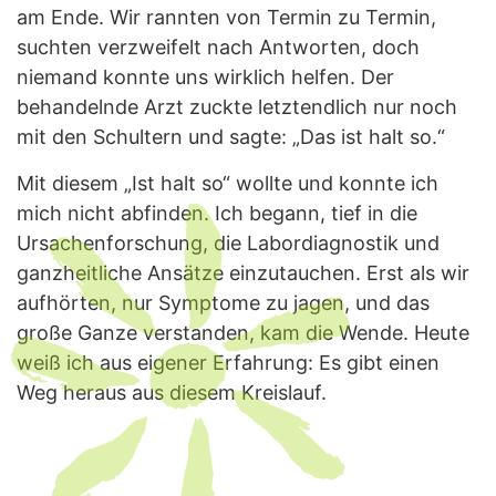
am Ende. Wir rannten von Termin zu Termin,
suchten verzweifelt nach Antworten, doch
niemand konnte uns wirklich helfen. Der
behandelnde Arzt zuckte letztendlich nur noch
mit den Schultern und sagte: „Das ist halt so.“
Mit diesem „Ist halt so“ wollte und konnte ich
mich nicht abfinden. Ich begann, tief in die
Ursachenforschung, die Labordiagnostik und
ganzheitliche Ansätze einzutauchen. Erst als wir
aufhörten, nur Symptome zu jagen, und das
große Ganze verstanden, kam die Wende. Heute
weiß ich aus eigener Erfahrung: Es gibt einen
Weg heraus aus diesem Kreislauf.