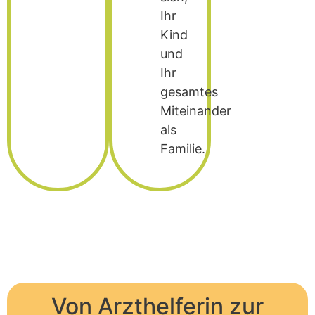
Ihr
Kind
und
Ihr
gesamtes
Miteinander
als
Familie.
Von Arzthelferin zur